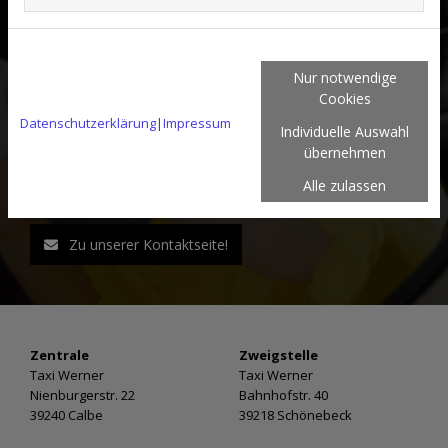
Tauglichkeitsbescheinigung eines
Arbeitsmediziners
Bescheinigung über eine augenärztliche
Nur notwendige
Untersuchung
Cookies
Datenschutzerklärung
|
Impressum
Ortskenntnis-Nachweis
Individuelle Auswahl
übernehmen
Gerne stehen wir Ihnen für Fragen zur Verfügung.
Alle zulassen
Nehmen Sie Kontakt mit uns auf!
Zu unserer Kontaktseite!
Zentrale
Zweigstelle
Taxi Werner
Taxi Werner
Nienburgerstr. 22
Bahnhofstr. 40
39240 Calbe
39218 Schönebeck