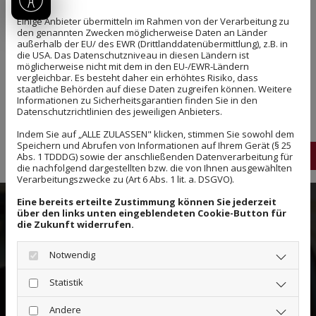
Einige Anbieter übermitteln im Rahmen von der Verarbeitung zu
Jobs
den genannten Zwecken möglicherweise Daten an Länder
außerhalb der EU/ des EWR (Drittlanddatenübermittlung), z.B. in
die USA. Das Datenschutzniveau in diesen Ländern ist
Karriere bei Taxi Werner in Calbe
möglicherweise nicht mit dem in den EU-/EWR-Ländern
vergleichbar. Es besteht daher ein erhöhtes Risiko, dass
staatliche Behörden auf diese Daten zugreifen können. Weitere
Wir suchen immer wieder Aushilfen, die flexibel und im
Informationen zu Sicherheitsgarantien finden Sie in den
Besitz eines gültigen Personenbeförderungsscheins sind.
Datenschutzrichtlinien des jeweiligen Anbieters.
Der Schein muss beim Landratsamt in Bernburg bei der
Indem Sie auf „ALLE ZULASSEN" klicken, stimmen Sie sowohl dem
Fahrerlaubnisbehörde beantragt werden.
Speichern und Abrufen von Informationen auf Ihrem Gerät (§ 25
039
Abs. 1 TDDDG) sowie der anschließenden Datenverarbeitung für
die nachfolgend dargestellten bzw. die von Ihnen ausgewählten
Verarbeitungszwecke zu (Art 6 Abs. 1 lit. a. DSGVO).
Eine bereits erteilte Zustimmung können Sie jederzeit
über den links unten eingeblendeten Cookie-Button für
Folgende Voraussetzungen müssen
die Zukunft widerrufen.
gegeben sein
Notwendig
Mindestalter 21 Jahre
Statistik
mindestens 2 Jahre Führerscheinbesitz der Klasse
"B"
Andere