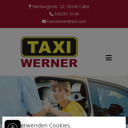
Nienburgerstr. 22, 39240 Calbe
039291 3144
taxi.werner@aol.com
Wir verwenden Cookies.